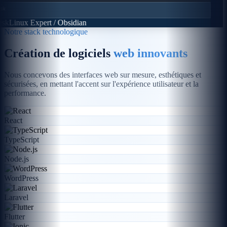
sk
Linux Expert / Obsidian
Notre stack technologique
Création de logiciels
web innovants
Nous concevons des interfaces web sur mesure, esthétiques et
sécurisées, en mettant l'accent sur l'expérience utilisateur et la
performance.
React
TypeScript
Node.js
WordPress
Laravel
Flutter