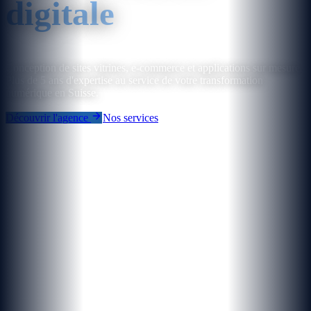
digitale
Conception de sites vitrines, e-commerce et applications sur mesure.
Plus de 5 ans d'expertise au service de votre transformation
numérique en Suisse.
Découvrir l'agence
Nos services