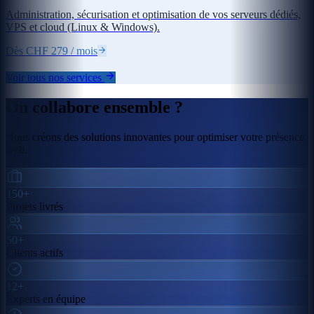
Administration, sécurisation et optimisation de vos serveurs dédiés,
VPS et cloud (Linux & Windows).
Dès CHF 279 / mois
Voir tous nos services
On collabore ensemble ?
Nous créons des solutions innovantes pour optimiser votre présence
web.
150+
Projets livrés
50+
Clients actifs
12+
Experts en équipe