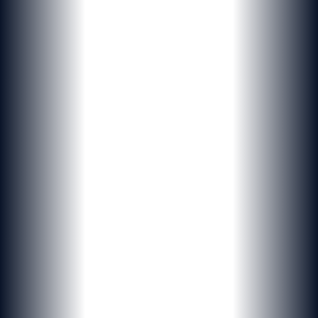
Originaux
&
uniques
Des solutions digitales personnalisées, du branding à l'infogérance,
pensées pour les entreprises et institutions suisses.
Demander un devis
Nos références