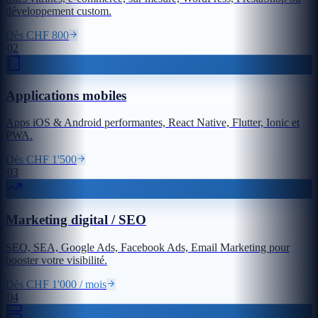
développement custom.
Dès CHF 800
02
Applications mobiles
Apps iOS & Android performantes, React Native, Flutter, Ionic et
PWA.
Dès CHF 1'500
03
Marketing digital / SEO
SEO, SEA, Google Ads, Facebook Ads, Email Marketing pour
booster votre visibilité.
Dès CHF 1'000 / mois
04