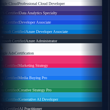
gle Cloud
Professional Cloud Developer
s
 Certified
Data Analytics Specialty
s
 Certified
Developer Associate
e
rosoft Certified
Azure Developer Associate
e
rosoft Certified
Azure Administrator
gle Ads
Certification
a Certified
Marketing Strategy
a Certified
Media Buying Pro
a Certified
Creative Strategy Pro
s
 Certified
Generative AI Developer
s
 Certified
AI Practitioner