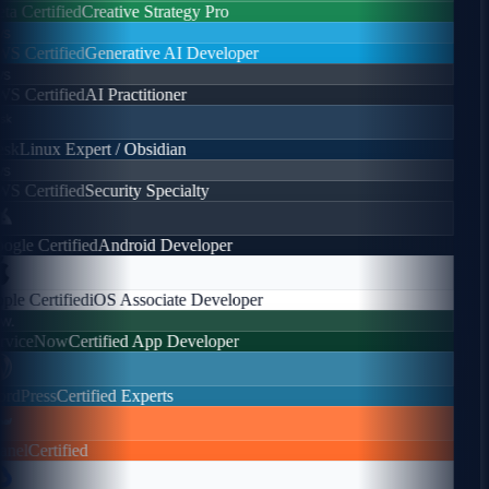
a Certified
Creative Strategy Pro
s
 Certified
Generative AI Developer
s
 Certified
AI Practitioner
sk
Linux Expert / Obsidian
s
 Certified
Security Specialty
gle Certified
Android Developer
le Certified
iOS Associate Developer
.
viceNow
Certified App Developer
dPress
Certified Experts
nel
Certified