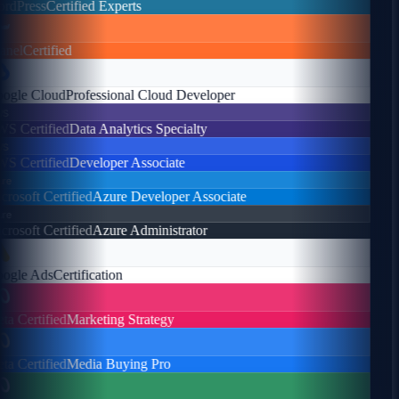
dPress
Certified Experts
nel
Certified
gle Cloud
Professional Cloud Developer
s
 Certified
Data Analytics Specialty
s
 Certified
Developer Associate
e
rosoft Certified
Azure Developer Associate
e
rosoft Certified
Azure Administrator
gle Ads
Certification
a Certified
Marketing Strategy
a Certified
Media Buying Pro