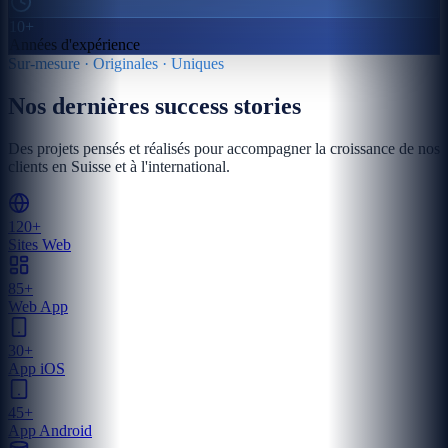
10+
Années d'expérience
Sur-mesure · Originales · Uniques
Nos dernières success stories
Des projets pensés et réalisés pour accompagner la croissance de nos
clients en Suisse et à l'international.
120+
Sites Web
85+
Web App
30+
App iOS
45+
App Android