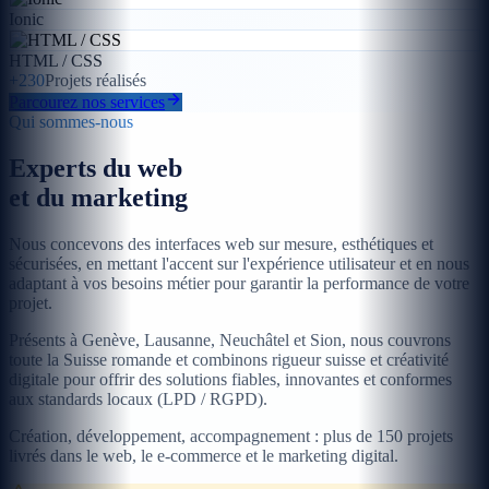
Ionic
HTML / CSS
+230
Projets réalisés
Parcourez nos services
Qui sommes-nous
Experts du web
et du marketing
Nous concevons des interfaces web sur mesure, esthétiques et
sécurisées, en mettant l'accent sur l'expérience utilisateur et en nous
adaptant à vos besoins métier pour garantir la performance de votre
projet.
Présents à Genève, Lausanne, Neuchâtel et Sion, nous couvrons
toute la Suisse romande et combinons rigueur suisse et créativité
digitale pour offrir des solutions fiables, innovantes et conformes
aux standards locaux (LPD / RGPD).
Création, développement, accompagnement : plus de 150 projets
livrés dans le web, le e-commerce et le marketing digital.