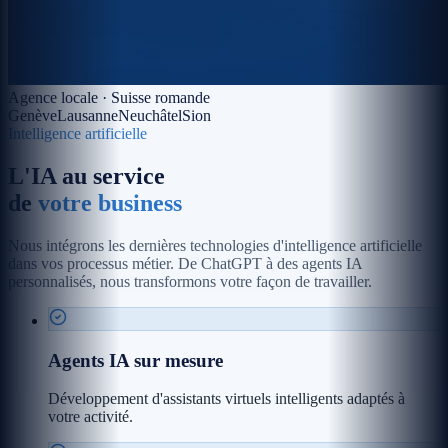
Agence locale · Suisse romande
Genève
Lausanne
Neuchâtel
Sion
Intelligence artificielle
L'IA au service
de
votre business
Nous intégrons les dernières technologies d'intelligence artificielle
dans vos processus métier. De ChatGPT à des agents IA
personnalisés, nous transformons votre façon de travailler.
Agents IA sur mesure
Développement d'assistants virtuels intelligents adaptés à
votre activité.