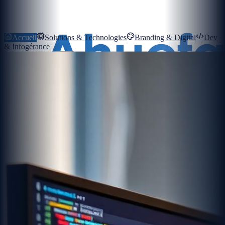
Accueil
Solutions & Technologies
Branding & Digital
Dev
& Infogérance
Mon Compte