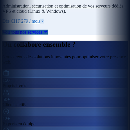
Administration, sécurisation et optimisation de vos serveurs dédiés,
VPS et cloud (Linux & Windows).
Dès CHF 279 / mois
Voir tous nos services
On collabore ensemble ?
Nous créons des solutions innovantes pour optimiser votre présence
web.
150+
Projets livrés
50+
Clients actifs
12+
Experts en équipe