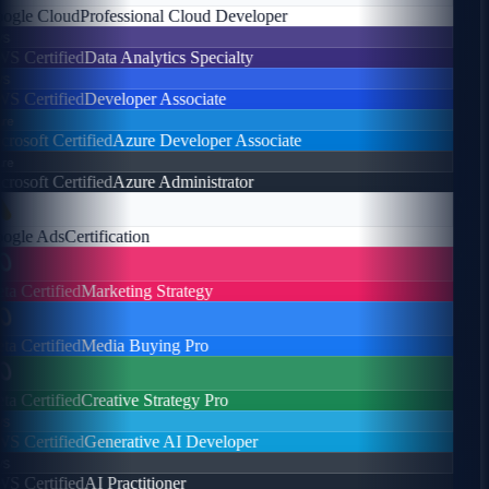
gle Cloud
Professional Cloud Developer
s
 Certified
Data Analytics Specialty
s
 Certified
Developer Associate
e
osoft Certified
Azure Developer Associate
e
osoft Certified
Azure Administrator
gle Ads
Certification
a Certified
Marketing Strategy
a Certified
Media Buying Pro
a Certified
Creative Strategy Pro
s
 Certified
Generative AI Developer
s
 Certified
AI Practitioner