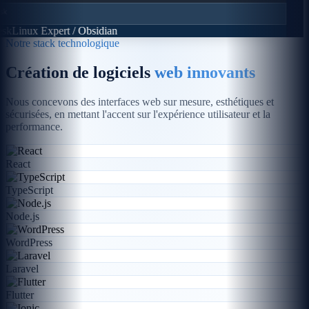
sk
Linux Expert / Obsidian
Notre stack technologique
Création de logiciels
web innovants
Nous concevons des interfaces web sur mesure, esthétiques et
sécurisées, en mettant l'accent sur l'expérience utilisateur et la
performance.
React
TypeScript
Node.js
WordPress
Laravel
Flutter