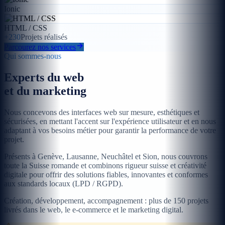
Ionic
HTML / CSS
+230
Projets réalisés
Parcourez nos services
Qui sommes-nous
Experts du web
et du marketing
Nous concevons des interfaces web sur mesure, esthétiques et
sécurisées, en mettant l'accent sur l'expérience utilisateur et en nous
adaptant à vos besoins métier pour garantir la performance de votre
projet.
Présents à Genève, Lausanne, Neuchâtel et Sion, nous couvrons
toute la Suisse romande et combinons rigueur suisse et créativité
digitale pour offrir des solutions fiables, innovantes et conformes
aux standards locaux (LPD / RGPD).
Création, développement, accompagnement : plus de 150 projets
livrés dans le web, le e-commerce et le marketing digital.