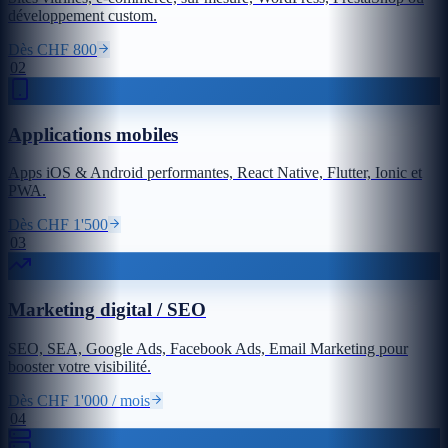
développement custom.
Dès CHF 800
02
Applications mobiles
Apps iOS & Android performantes, React Native, Flutter, Ionic et
PWA.
Dès CHF 1'500
03
Marketing digital / SEO
SEO, SEA, Google Ads, Facebook Ads, Email Marketing pour
booster votre visibilité.
Dès CHF 1'000 / mois
04