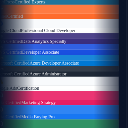
dPress
Certified Experts
nel
Certified
gle Cloud
Professional Cloud Developer
s
 Certified
Data Analytics Specialty
s
 Certified
Developer Associate
e
osoft Certified
Azure Developer Associate
e
osoft Certified
Azure Administrator
gle Ads
Certification
a Certified
Marketing Strategy
a Certified
Media Buying Pro