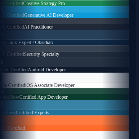
a Certified
Creative Strategy Pro
s
 Certified
Generative AI Developer
s
 Certified
AI Practitioner
sk
Linux Expert / Obsidian
s
 Certified
Security Specialty
gle Certified
Android Developer
le Certified
iOS Associate Developer
.
viceNow
Certified App Developer
dPress
Certified Experts
nel
Certified