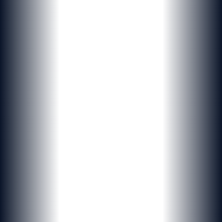
Originaux
&
uniques
Des solutions digitales personnalisées, du branding à l'infogérance,
pensées pour les entreprises et institutions suisses.
Demander un devis
Nos références