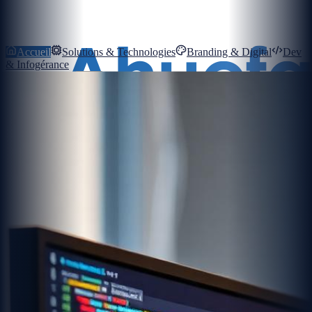
Accueil
Solutions & Technologies
Branding & Digital
Dev
& Infogérance
Mon Compte