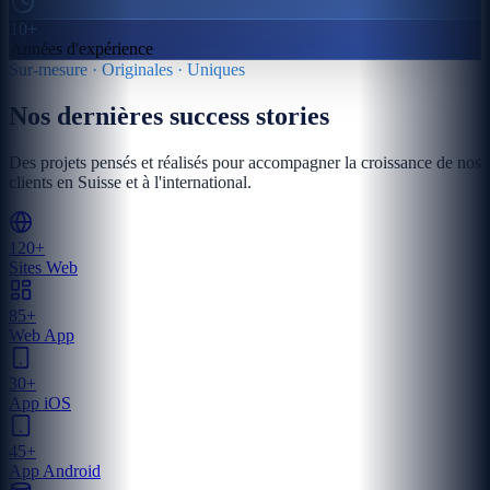
10+
Années d'expérience
Sur-mesure · Originales · Uniques
Nos dernières success stories
Des projets pensés et réalisés pour accompagner la croissance de nos
clients en Suisse et à l'international.
120+
Sites Web
85+
Web App
30+
App iOS
45+
App Android