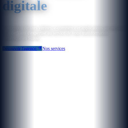
digitale
Conception de sites vitrines, e-commerce et applications sur mesure.
Plus de 5 ans d'expertise au service de votre transformation
numérique en Suisse.
Découvrir l'agence
Nos services