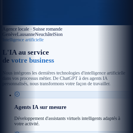
Agence locale · Suisse romande
Genève
Lausanne
Neuchâtel
Sion
Intelligence artificielle
L'IA au service
de
votre business
Nous intégrons les dernières technologies d'intelligence artificielle
dans vos processus métier. De ChatGPT à des agents IA
personnalisés, nous transformons votre façon de travailler.
Agents IA sur mesure
Développement d'assistants virtuels intelligents adaptés à
votre activité.