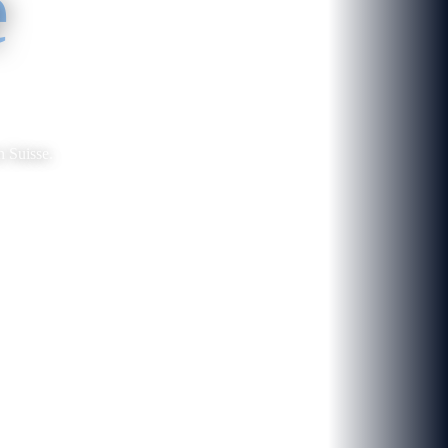
e
n Suisse.