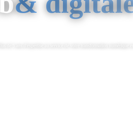
b
& digital
lus de 5 ans d'expertise au service de votre transformation numérique e