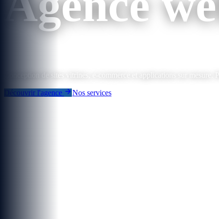
Agence we
Conception de sites vitrines, e-commerce et applications sur mesure. P
Découvrir l'agence
Nos services