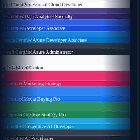
gle Cloud
Professional Cloud Developer
s
 Certified
Data Analytics Specialty
s
 Certified
Developer Associate
e
rosoft Certified
Azure Developer Associate
e
rosoft Certified
Azure Administrator
gle Ads
Certification
a Certified
Marketing Strategy
a Certified
Media Buying Pro
a Certified
Creative Strategy Pro
s
 Certified
Generative AI Developer
s
 Certified
AI Practitioner