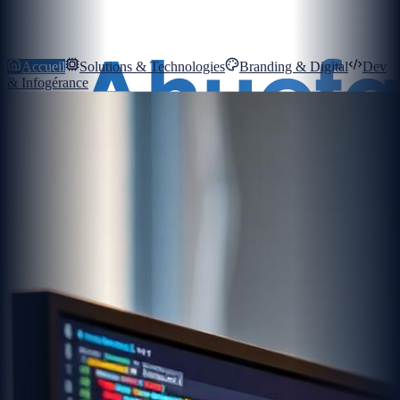
Accueil
Solutions & Technologies
Branding & Digital
Dev
& Infogérance
Mon Compte