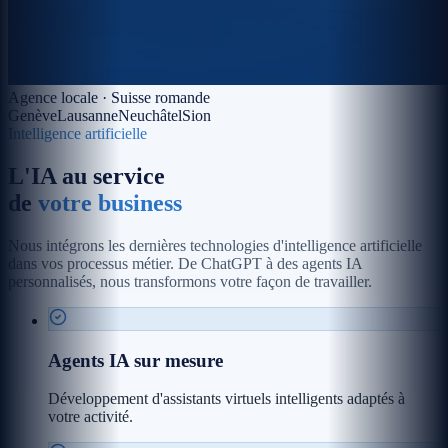
Agence locale · Suisse romande
Genève
Lausanne
Neuchâtel
Sion
Intelligence artificielle
L'IA au service
de
votre business
Nous intégrons les dernières technologies d'intelligence artificielle
dans vos processus métier. De ChatGPT à des agents IA
personnalisés, nous transformons votre façon de travailler.
Agents IA sur mesure
Développement d'assistants virtuels intelligents adaptés à
votre activité.