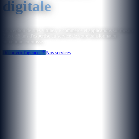
digitale
Conception de sites vitrines, e-commerce et applications sur mesure.
Plus de 5 ans d'expertise au service de votre transformation
numérique en Suisse.
Découvrir l'agence
Nos services