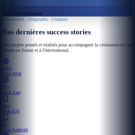
10+
Années d'expérience
Sur-mesure · Originales · Uniques
Nos dernières success stories
Des projets pensés et réalisés pour accompagner la croissance de nos
clients en Suisse et à l'international.
120+
Sites Web
85+
Web App
30+
App iOS
45+
App Android