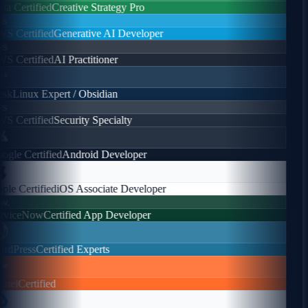
a Certified
Creative Strategy Pro
s
 Certified
Generative AI Developer
s
 Certified
AI Practitioner
sk
Linux Expert / Obsidian
s
 Certified
Security Specialty
gle Certified
Android Developer
le Certified
iOS Associate Developer
.
viceNow
Certified App Developer
dPress
Certified Experts
nel
Certified