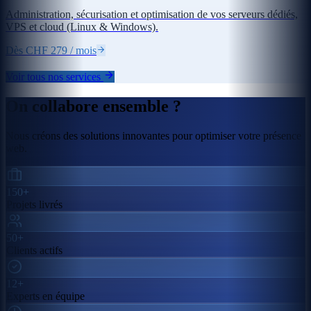
Administration, sécurisation et optimisation de vos serveurs dédiés,
VPS et cloud (Linux & Windows).
Dès CHF 279 / mois
Voir tous nos services
On collabore ensemble ?
Nous créons des solutions innovantes pour optimiser votre présence
web.
150+
Projets livrés
50+
Clients actifs
12+
Experts en équipe