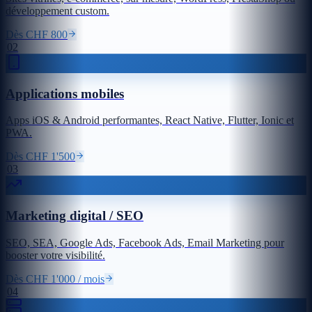
développement custom.
Dès CHF 800
02
Applications mobiles
Apps iOS & Android performantes, React Native, Flutter, Ionic et
PWA.
Dès CHF 1'500
03
Marketing digital / SEO
SEO, SEA, Google Ads, Facebook Ads, Email Marketing pour
booster votre visibilité.
Dès CHF 1'000 / mois
04