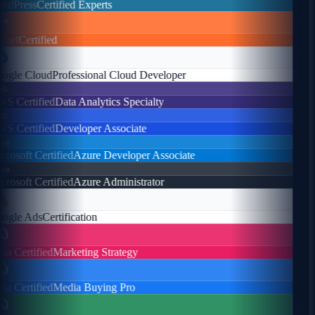
dPress
Certified Experts
nel
Certified
gle Cloud
Professional Cloud Developer
s
 Certified
Data Analytics Specialty
s
 Certified
Developer Associate
e
rosoft Certified
Azure Developer Associate
e
rosoft Certified
Azure Administrator
gle Ads
Certification
a Certified
Marketing Strategy
a Certified
Media Buying Pro