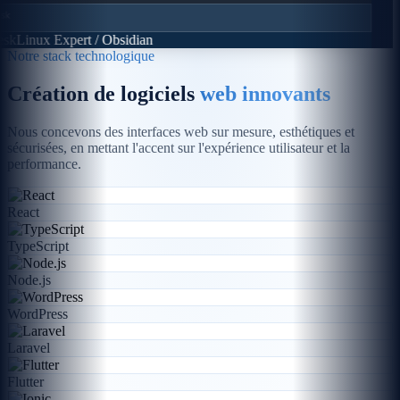
sk
Linux Expert / Obsidian
Notre stack technologique
Création de logiciels
web innovants
Nous concevons des interfaces web sur mesure, esthétiques et
sécurisées, en mettant l'accent sur l'expérience utilisateur et la
performance.
React
TypeScript
Node.js
WordPress
Laravel
Flutter