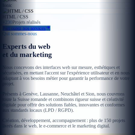
Ionic
HTML / CSS
+230
Projets réalisés
Parcourez nos services
Qui sommes-nous
Experts du web
et du marketing
Nous concevons des interfaces web sur mesure, esthétiques et
sécurisées, en mettant l'accent sur l'expérience utilisateur et en nous
adaptant à vos besoins métier pour garantir la performance de votre
projet.
Présents à Genève, Lausanne, Neuchâtel et Sion, nous couvrons
toute la Suisse romande et combinons rigueur suisse et créativité
digitale pour offrir des solutions fiables, innovantes et conformes
aux standards locaux (LPD / RGPD).
Création, développement, accompagnement : plus de 150 projets
livrés dans le web, le e-commerce et le marketing digital.