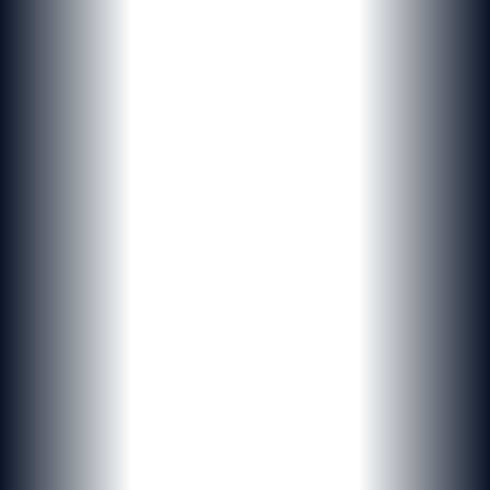
Originaux
&
uniques
Des solutions digitales personnalisées, du branding à l'infogérance,
pensées pour les entreprises et institutions suisses.
Demander un devis
Nos références