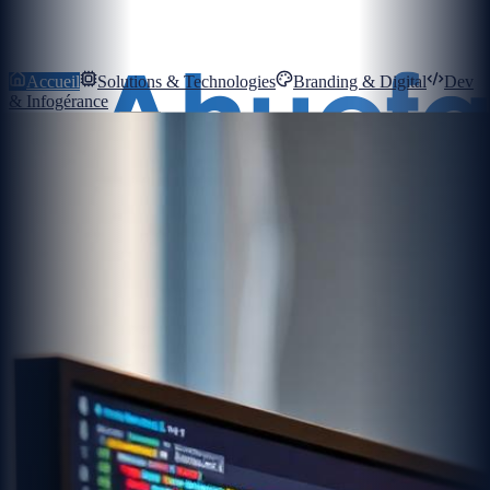
Accueil
Solutions & Technologies
Branding & Digital
Dev
& Infogérance
Mon Compte