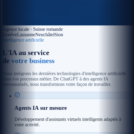
Agence locale · Suisse romande
Genève
Lausanne
Neuchâtel
Sion
Intelligence artificielle
L'IA au service
de
votre business
Nous intégrons les dernières technologies d'intelligence artificielle
dans vos processus métier. De ChatGPT à des agents IA
personnalisés, nous transformons votre façon de travailler.
Agents IA sur mesure
Développement d'assistants virtuels intelligents adaptés à
votre activité.