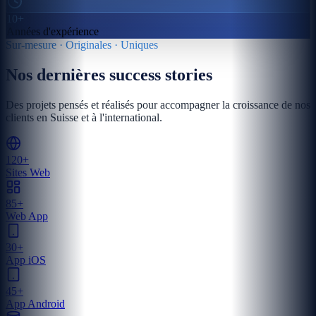
10+
Années d'expérience
Sur-mesure · Originales · Uniques
Nos dernières success stories
Des projets pensés et réalisés pour accompagner la croissance de nos
clients en Suisse et à l'international.
120+
Sites Web
85+
Web App
30+
App iOS
45+
App Android