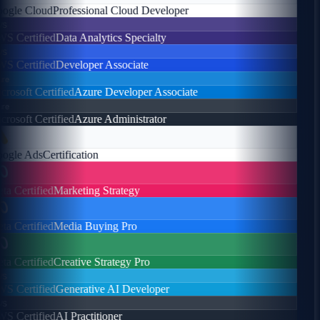
gle Cloud
Professional Cloud Developer
s
 Certified
Data Analytics Specialty
s
 Certified
Developer Associate
e
rosoft Certified
Azure Developer Associate
e
rosoft Certified
Azure Administrator
gle Ads
Certification
a Certified
Marketing Strategy
a Certified
Media Buying Pro
a Certified
Creative Strategy Pro
s
 Certified
Generative AI Developer
s
 Certified
AI Practitioner