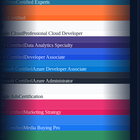
dPress
Certified Experts
nel
Certified
gle Cloud
Professional Cloud Developer
s
 Certified
Data Analytics Specialty
s
 Certified
Developer Associate
e
rosoft Certified
Azure Developer Associate
e
rosoft Certified
Azure Administrator
gle Ads
Certification
a Certified
Marketing Strategy
a Certified
Media Buying Pro