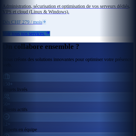
Administration, sécurisation et optimisation de vos serveurs dédiés,
VPS et cloud (Linux & Windows).
Dès CHF 279 / mois
Voir tous nos services
On collabore ensemble ?
Nous créons des solutions innovantes pour optimiser votre présence
web.
150+
Projets livrés
50+
Clients actifs
12+
Experts en équipe