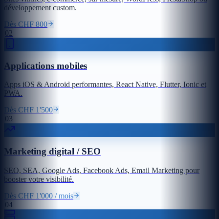
développement custom.
Dès CHF 800
02
Applications mobiles
Apps iOS & Android performantes, React Native, Flutter, Ionic et
PWA.
Dès CHF 1'500
03
Marketing digital / SEO
SEO, SEA, Google Ads, Facebook Ads, Email Marketing pour
booster votre visibilité.
Dès CHF 1'000 / mois
04