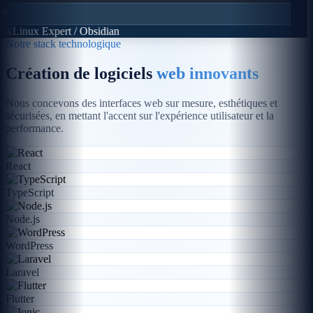
sk
Linux Expert / Obsidian
Notre stack technologique
Création de logiciels
web innovants
Nous concevons des interfaces web sur mesure, esthétiques et
sécurisées, en mettant l'accent sur l'expérience utilisateur et la
performance.
React
TypeScript
Node.js
WordPress
Laravel
Flutter