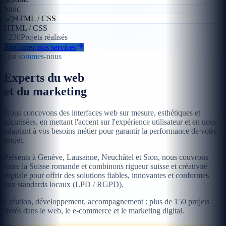
Ionic
HTML / CSS
+230
Projets réalisés
Parcourez nos services
Qui sommes-nous
Experts du web
et du marketing
Nous concevons des interfaces web sur mesure, esthétiques et
sécurisées, en mettant l'accent sur l'expérience utilisateur et en nous
adaptant à vos besoins métier pour garantir la performance de votre
projet.
Présents à Genève, Lausanne, Neuchâtel et Sion, nous couvrons
toute la Suisse romande et combinons rigueur suisse et créativité
digitale pour offrir des solutions fiables, innovantes et conformes
aux standards locaux (LPD / RGPD).
Création, développement, accompagnement : plus de 150 projets
livrés dans le web, le e-commerce et le marketing digital.