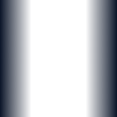
Originaux
&
uniques
Des solutions digitales personnalisées, du branding à l'infogérance,
pensées pour les entreprises et institutions suisses.
Demander un devis
Nos références