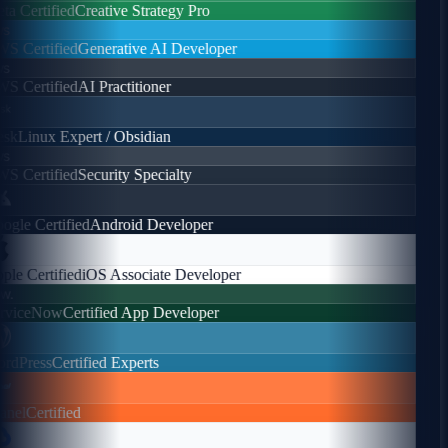
a Certified
Creative Strategy Pro
s
 Certified
Generative AI Developer
s
 Certified
AI Practitioner
sk
Linux Expert / Obsidian
s
 Certified
Security Specialty
gle Certified
Android Developer
le Certified
iOS Associate Developer
.
viceNow
Certified App Developer
dPress
Certified Experts
nel
Certified