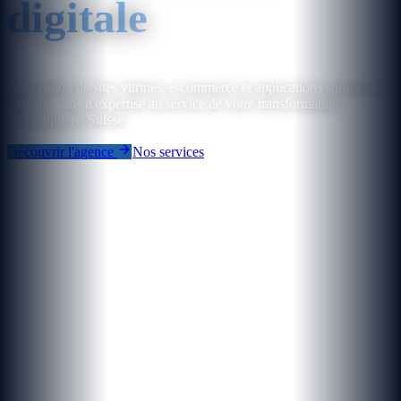
digitale
Conception de sites vitrines, e-commerce et applications sur mesure.
Plus de 5 ans d'expertise au service de votre transformation
numérique en Suisse.
Découvrir l'agence
Nos services